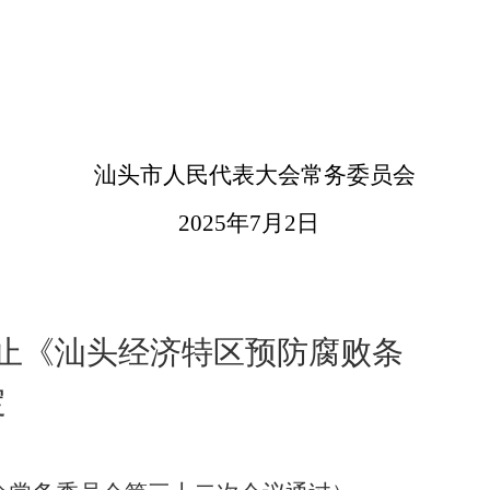
汕头市人民代表大会常务委员会
2025
年
7
月
2
日
止
《汕头经济特区
预防腐败
条
定