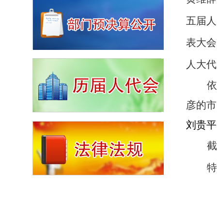
五届人
表大会
人大代
依
彦的市
刘贵平
截